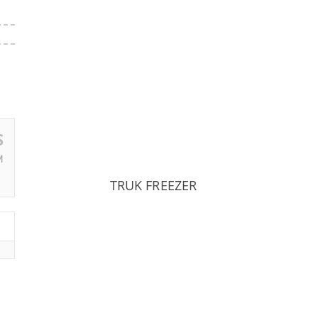
S
M
TRUK FREEZER