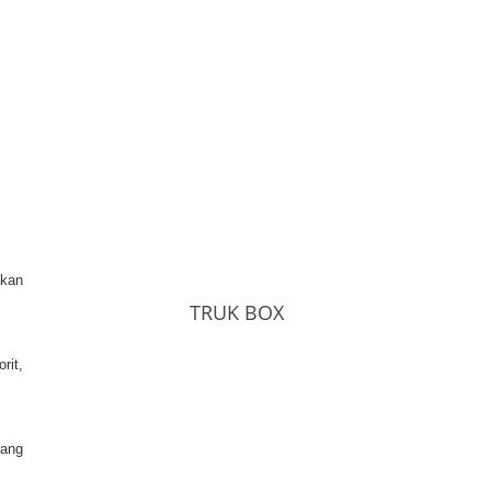
akan
TRUK BOX
rit,
yang