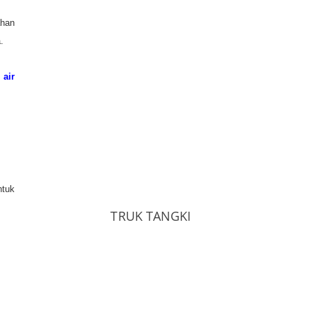
ahan
.
t
air
ntuk
TRUK TANGKI