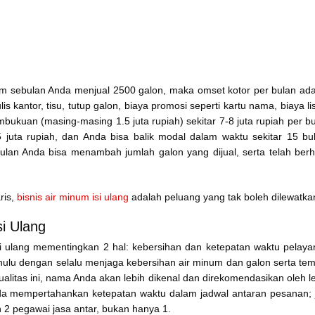
lam sebulan Anda menjual 2500 galon, maka omset kotor per bulan ad
is kantor, tisu, tutup galon, biaya promosi seperti kartu nama, biaya lis
mbukuan (masing-masing 1.5 juta rupiah) sekitar 7-8 juta rupiah per b
5 juta rupiah, dan Anda bisa balik modal dalam waktu sekitar 15 bu
lan Anda bisa menambah jumlah galon yang dijual, serta telah berh
ris,
bisnis air minum isi ulang
adalah peluang yang tak boleh dilewatka
i Ulang
 ulang mementingkan 2 hal: kebersihan dan ketepatan waktu pelaya
 dahulu dengan selalu menjaga kebersihan air minum dan galon serta te
itas ini, nama Anda akan lebih dikenal dan direkomendasikan oleh l
nda mempertahankan ketepatan waktu dalam jadwal antaran pesanan; 
2 pegawai jasa antar, bukan hanya 1.