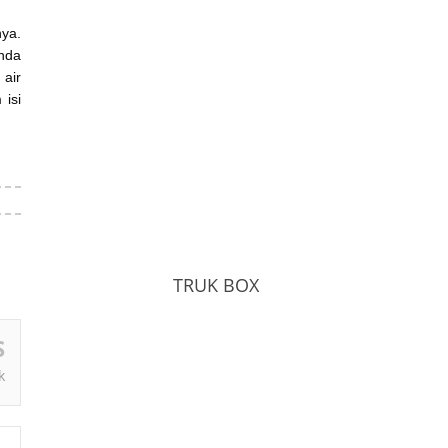
ya.
Anda
 air
 isi
TRUK BOX
S
k