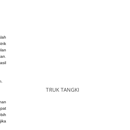
alah
trik
ulan
lan.
asil
n.
TRUK TANGKI
nan
mpat
ebih
jika