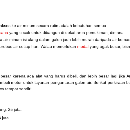
 akses ke air minum secara rutin adalah kebutuhan semua
saha
yang cocok untuk dibangun di dekat area pemukiman, dimana
a air minum isi ulang dalam galon jauh lebih murah daripada air kema
 merebus air setiap hari. Walau memerlukan
modal
yang agak besar, bisn
.
esar karena ada alat yang harus dibeli, dan lebih besar lagi jika 
li motor untuk layanan pengantaran galon air. Berikut perkiraan b
a tempat sendiri:
ng: 25 juta.
 juta.