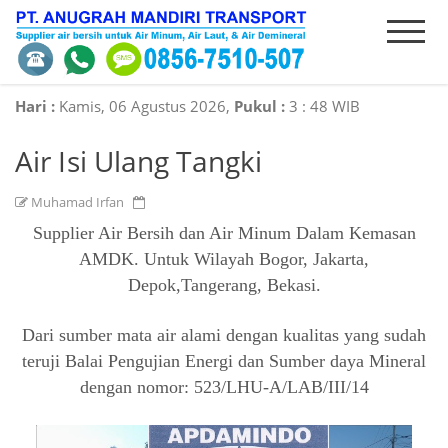
HOME
INTRODUCE
PRODUCT
ORDER
Hari :
Kamis, 06 Agustus 2026,
Pukul :
3
:
48 WIB
Air Isi Ulang Tangki
SERVICES
CONTACT
Muhamad Irfan
Supplier Air Bersih dan Air Minum Dalam Kemasan
AMDK. Untuk Wilayah Bogor, Jakarta,
Depok,Tangerang, Bekasi.
Dari sumber mata air alami dengan kualitas yang sudah
teruji Balai Pengujian Energi dan Sumber daya Mineral
dengan nomor: 523/LHU-A/LAB/III/14