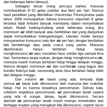
dan beberapa faktor lainnya).
Sebagian besar orang percaya bahwa manusia
membutuhkan 8–10 gelas (sekitar dua liter) per hari. Namun
hasil penelitian yang diterbitkan Universitas Pennsylvania pada
tahun 2008 menunjukkan bahwa konsumsi sejumlah 8 gelas
tersebut tidak terbukti banyak membantu dalam menyehatkan
tubuh. Malah kadang-kadang untuk beberapa orang, jika
meminum
air
lebih banyak atau berlebihan dari yang dianjurkan
dapat menyebabkan ketergantungan. Literatur medis lainnya
menyarankan konsumsi satu liter
air
per hari, dengan tambahan
bila berolahraga atau pada cuaca yang panas. Manusia
diperkirakan hanya bertahan hidup tanpa
mengkonsumsi
air
atau menahan haus sekitar tiga sampai lima
hari. Sementara tanpa makan, dengan tetap mengkonsumsi
air
,
manusia masih mampu bertahan hidup hingga delapan minggu.
Namun dengan meminum
air
dari sumber
air
yang bagus dan
kondisi fisiknya baik, seseorang akan bisa bertahan hidup lebih
dari delapan minggu.
Dari volume
air
tawar yang ada, ternyata tidak
semua
air
tawar baik dikonsumsi oleh manusia dan makhluk
hidup. Hal ini karena terjadinya pencemaran. Dahulu kala,
sebelum terjadinya pencemaran,
air
permukaan tanah seperti
yang ada di sungai, danau, layak dikonsumsi. Secara
alamiah
air
permukaan tanah masih mampu menetralisir dari
berbagai muatan yang merugikan bila dikonsumsi, seperti racun