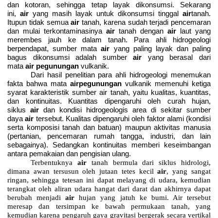
dan kotoran, sehingga tetap layak dikonsumsi. Sekarang
ini,
air
yang masih layak untuk dikonsumsi tinggal
air
tanah.
Itupun tidak semua
air
tanah, karena sudah terjadi pencemaran
dan mulai terkontaminasinya
air
tanah dengan
air
laut yang
merembes jauh ke dalam tanah. Para ahli hidrogeologi
berpendapat, sumber mata
air
yang paling layak dan paling
bagus dikonsumsi adalah sumber
air
yang berasal dari
mata
air
pegunungan
vulkanik.
Dari hasil penelitian para ahli hidrogeologi menemukan
fakta bahwa mata
air
pegunungan
vulkanik memenuhi ketiga
syarat karakteristik sumber air tanah, yaitu kualitas, kuantitas,
dan kontinuitas. Kuantitas dipengaruhi oleh curah hujan,
siklus
air
dan kondisi hidrogeologis area di sekitar sumber
daya
air
tersebut. Kualitas dipengaruhi oleh faktor alami (kondisi
serta komposisi tanah dan batuan) maupun aktivitas manusia
(pertanian, pencemaran rumah tangga, industri, dan lain
sebagainya). Sedangkan kontinuitas memberi keseimbangan
antara pemakaian dan pengisian ulang.
Terbentuknya
air
tanah bermula dari siklus hidrologi,
dimana awan tersusun oleh jutaan tetes kecil
air
, yang sangat
ringan, sehingga tetesan ini dapat melayang di udara, kemudian
terangkat oleh aliran udara hangat dari darat dan akhirnya dapat
berubah menjadi
air
hujan yang jatuh ke bumi. Air tersebut
meresap dan tersimpan ke bawah permukaan tanah, yang
kemudian karena pengaruh gaya gravitasi bergerak secara vertikal