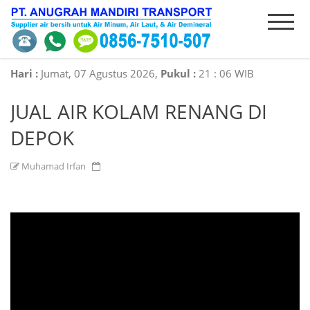
HOME
INTRODUCE
PRODUCT
ORDER
Hari :
Jumat, 07 Agustus 2026,
Pukul :
21
:
06 WIB
JUAL AIR KOLAM RENANG DI
SERVICES
CONTACT
DEPOK
Muhamad Irfan