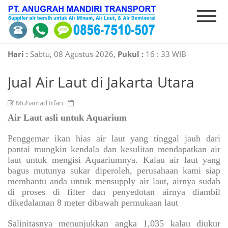
HOME
INTRODUCE
PRODUCT
ORDER
Hari :
Sabtu, 08 Agustus 2026,
Pukul :
16
:
33 WIB
Jual Air Laut di Jakarta Utara
SERVICES
CONTACT
Muhamad Irfan
Air Laut asli untuk Aquarium
Penggemar ikan hias air laut yang tinggal jauh dari
pantai mungkin kendala dan kesulitan mendapatkan air
laut untuk mengisi Aquariumnya. Kalau air laut yang
bagus mutunya sukar diperoleh, perusahaan kami siap
membantu anda untuk mensupply air laut, airnya sudah
di proses di filter dan penyedotan airnya diambil
dikedalaman 8 meter dibawah permukaan laut
Salinitasnya menunjukkan angka 1,035 kalau diukur