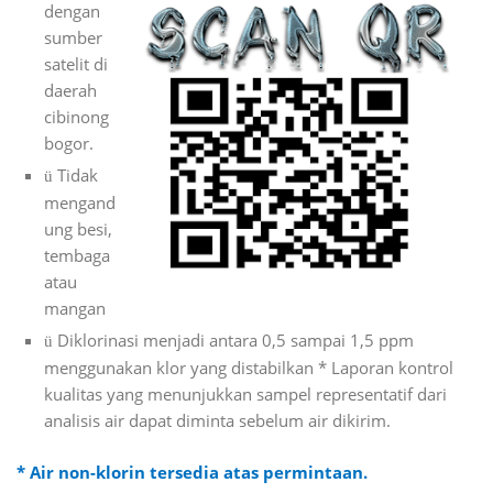
dengan
sumber
satelit di
daerah
cibinong
bogor.
Tidak
ü
mengand
ung besi,
tembaga
atau
mangan
Diklorinasi menjadi antara 0,5 sampai 1,5 ppm
ü
menggunakan klor yang distabilkan * Laporan kontrol
kualitas yang menunjukkan sampel representatif dari
analisis air dapat diminta sebelum air dikirim.
* Air non-klorin tersedia atas permintaan.