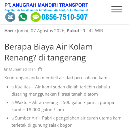
HOME
INTRODUCE
PRODUCT
ORDER
Hari :
Jumat, 07 Agustus 2026,
Pukul :
9
:
42 WIB
Berapa Biaya Air Kolam
SERVICES
CONTACT
Renang? di tangerang
Muhamad Irfan
Keuntungan anda membeli air dari perusahaan kami:
Kualitas – Air kami sudah diolah terlebih dahulu
ü
disaring menggunakan filtrasi tanah diatom
Waktu – Aliran selang = 500 galon / jam … pompa
ü
kami = 18.000 galon / jam
Sumber Air – Pabrik pengolahan air curah utama kami
ü
terletak di gunung salak bogor