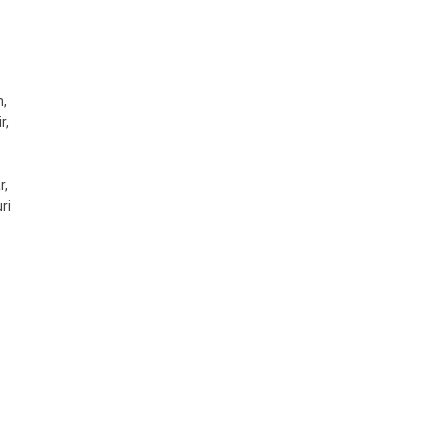
n,
r,
r,
ri