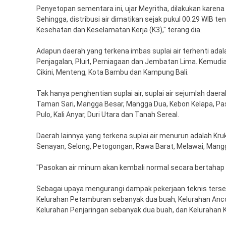
Penyetopan sementara ini, ujar Meyritha, dilakukan karena 
Sehingga, distribusi air dimatikan sejak pukul 00.29 WIB 
Kesehatan dan Keselamatan Kerja (K3)," terang dia.
Adapun daerah yang terkena imbas suplai air terhenti adal
Penjagalan, Pluit, Perniagaan dan Jembatan Lima. Kemudian
Cikini, Menteng, Kota Bambu dan Kampung Bali.
Tak hanya penghentian suplai air, suplai air sejumlah daer
Taman Sari, Mangga Besar, Mangga Dua, Kebon Kelapa, Pa
Pulo, Kali Anyar, Duri Utara dan Tanah Sereal.
Daerah lainnya yang terkena suplai air menurun adalah Kr
Senayan, Selong, Petogongan, Rawa Barat, Melawai, Mangga
"Pasokan air minum akan kembali normal secara bertahap mul
Sebagai upaya mengurangi dampak pekerjaan teknis tersebu
Kelurahan Petamburan sebanyak dua buah, Kelurahan Anco
Kelurahan Penjaringan sebanyak dua buah, dan Kelurahan