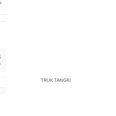
s
S
t
TRUK TANGKI