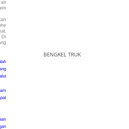
air
tem
kan
ohe
at.
 Di
ang
BENGKEL TRUK
lah
yang
alui
olam
apat
aan
gan