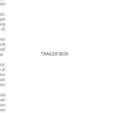
dan
ai,
gai
ang
oli
jir
suk
adi
TRAILER BOX
al.
ur,
 di
ksi
nah
dan
kup
nah
asi
pan