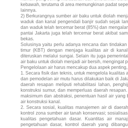
kebawah, terutama di area memungkinan padat seper
lainnya.
2) Berkurangnya sumber air baku untuk diolah menjadi
waduk dan kanal pengendali banjir sudah sejak lam
dan waduk telah tercemar berat (85%) dan mengalami
pantai Jakarta juga telah tercemar berat akibat s
bekas.
Solusinya yaitu perlu adanya rencana dan tindakan 
timur (KBT) dengan menjaga kualitas air di kana
diteruskan melalui sungai. Selain itu juga pemerin
air baku untuk diolah menjadi air bersih, mengingat
Pengelolaan air harus mencakup dua aspek penting, ya
1. Secara fisik dan teknis, untuk mengelola kualitas
dan pemodelan air mutu harus dilakukan baik di Jak
daerah resapan meliputi rehabilitasi lahan, pengh
konstruksi sumur, dan memperluas daerah resapan.
maksimum dan abstraksi, penentuan hasil air yang 
air konstruksi kanal.
2. Secara sosial, kualitas manajemen air di daer
kontrol zona sumber air tanah konservasi; sosialis
kualitas pengetahuan dasar. Kuantitas air man
pengetahuan dasar, kontrol daerah yang dibangu