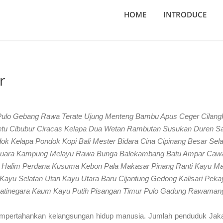
HOME
INTRODUCE
r
 Pulo Gebang Rawa Terate Ujung Menteng Bambu Apus Ceger Cilang
tu Cibubur Ciracas Kelapa Dua Wetan Rambutan Susukan Duren Sa
k Kelapa Pondok Kopi Bali Mester Bidara Cina Cipinang Besar Sela
g Muara Kampung Melayu Rawa Bunga Balekambang Batu Ampar Caw
yu Halim Perdana Kusuma Kebon Pala Makasar Pinang Ranti Kayu Ma
ayu Selatan Utan Kayu Utara Baru Cijantung Gedong Kalisari Peka
 Jatinegara Kaum Kayu Putih Pisangan Timur Pulo Gadung Rawaman
empertahankan kelangsungan hidup manusia. Jumlah penduduk Jaka