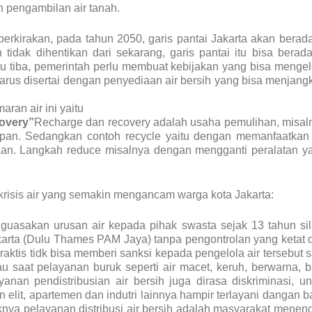
n pengambilan air tanah.
rkirakan, pada tahun 2050, garis pantai Jakarta akan berada
idak dihentikan dari sekarang, garis pantai itu bisa berada
tiba, pemerintah perlu membuat kebijakan yang bisa mengel
u harus disertai dengan penyediaan air bersih yang bisa menjang
ran air ini yaitu
overy”
Recharge dan recovery adalah usaha pemulihan, misal
pan. Sedangkan contoh recycle yaitu dengan memanfaatkan 
an. Langkah reduce misalnya dengan mengganti peralatan y
krisis air yang semakin mengancam warga kota Jakarta:
nguasakan urusan air kepada pihak swasta sejak 13 tahun si
akarta (Dulu Thames PAM Jaya) tanpa pengontrolan yang ketat 
ktis tidk bisa memberi sanksi kepada pengelola air tersebut s
u saat pelayanan buruk seperti air macet, keruh, berwarna, b
anan pendistribusian air bersih juga dirasa diskriminasi, un
elit, apartemen dan indutri lainnya hampir terlayani dangan ba
nya pelayanan distribusi air bersih adalah masyarakat menen