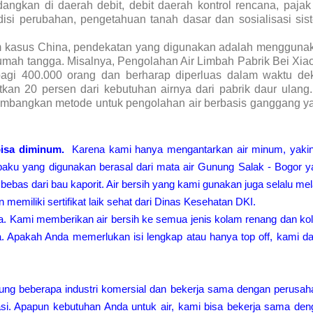
gkan di daerah debit, debit daerah kontrol rencana, pajak 
ondisi perubahan, pengetahuan tanah dasar dan sosialisasi sis
lam kasus China, pendekatan yang digunakan adalah mengguna
rumah tangga. Misalnya, Pengolahan Air Limbah Pabrik Bei Xia
bagi 400.000 orang dan berharap diperluas dalam waktu dek
kan 20 persen dari kebutuhan airnya dari pabrik daur ulang.
embangkan metode untuk pengolahan air berbasis ganggang y
isa diminum.
Karena kami hanya mengantarkan air minum, yakin
 baku yang digunakan berasal dari mata air Gunung Salak - Bogor 
 bebas dari bau kaporit. Air bersih yang kami gunakan juga selalu mel
memiliki sertifikat laik sehat dari Dinas Kesehatan DKI.
Anda. Kami memberikan air bersih ke semua jenis kolam renang dan k
ya. Apakah Anda memerlukan isi lengkap atau hanya top off, kami d
ng beberapa industri komersial dan bekerja sama dengan perusah
asi. Apapun kebutuhan Anda untuk air, kami bisa bekerja sama den