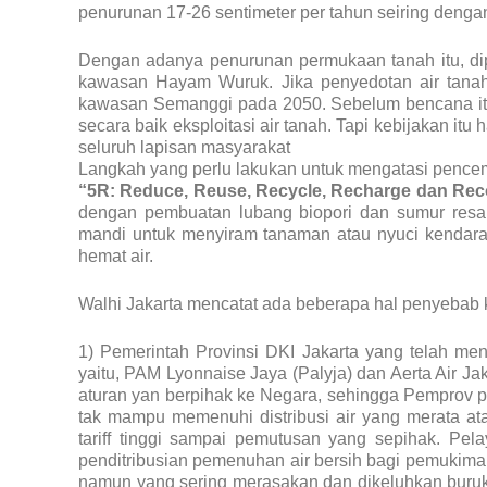
penurunan 17-26 sentimeter per tahun seiring denga
Dengan adanya penurunan permukaan tanah itu, dipe
kawasan Hayam Wuruk. Jika penyedotan air tanah t
kawasan Semanggi pada 2050. Sebelum bencana itu 
secara baik eksploitasi air tanah. Tapi kebijakan it
seluruh lapisan masyarakat
Langkah yang perlu lakukan untuk mengatasi pencema
“5R: Reduce, Reuse, Recycle, Recharge dan Rec
dengan pembuatan lubang biopori dan sumur resa
mandi untuk menyiram tanaman atau nyuci kendara
hemat air.
Walhi Jakarta mencatat ada beberapa hal penyebab 
1) Pemerintah Provinsi DKI Jakarta yang telah me
yaitu, PAM Lyonnaise Jaya (Palyja) dan Aerta Air J
aturan yan berpihak ke Negara, sehingga Pemprov pra
tak mampu memenuhi distribusi air yang merata ata
tariff tinggi sampai pemutusan yang sepihak. Pelay
penditribusian pemenuhan air bersih bagi pemukiman 
namun yang sering merasakan dan dikeluhkan buruk