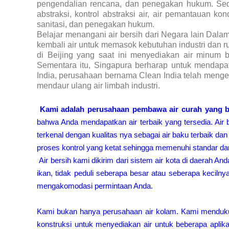
pengendalian rencana, dan penegakan hukum. Sedan
abstraksi, kontrol abstraksi air, air pemantauan k
sanitasi, dan penegakan hukum.
Belajar menangani air bersih dari Negara lain Da
kembali air untuk memasok kebutuhan industri dan 
di Beijing yang saat ini menyediakan air minum 
Sementara itu, Singapura berharap untuk mendapat
India, perusahaan bernama Clean India telah meng
mendaur ulang air limbah industri.
Kami adalah perusahaan pembawa air curah yang b
bahwa Anda mendapatkan air terbaik yang tersedia. A
ir
terkenal dengan kualitas nya sebagai air baku terbaik dan
proses kontrol yang ketat sehingga memenuhi standar dan 
Air bersih kami dikirim dari sistem air kota di daerah 
ikan, tidak peduli seberapa besar atau seberapa keciln
mengakomodasi permintaan Anda.
Kami bukan hanya perusahaan air kolam. Kami menduku
konstruksi untuk menyediakan air untuk beberapa aplik