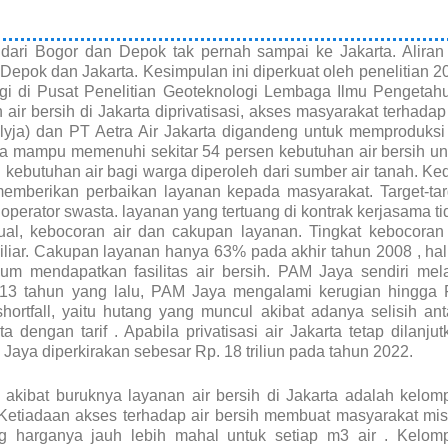
 dari Bogor dan Depok tak pernah sampai ke Jakarta. Aliran 
Depok dan Jakarta. Kesimpulan ini diperkuat oleh penelitian 2
logi di Pusat Penelitian Geoteknologi Lembaga Ilmu Pengetah
 air bersih di Jakarta diprivatisasi, akses masyarakat terhadap 
yja) dan PT Aetra Air Jakarta digandeng untuk memproduksi 
nya mampu memenuhi sekitar 54 persen kebutuhan air bersih un
kebutuhan air bagi warga diperoleh dari sumber air tanah. Ke
emberikan perbaikan layanan kepada masyarakat. Target-tar
 operator swasta. layanan yang tertuang di kontrak kerjasama ti
rjual, kebocoran air dan cakupan layanan. Tingkat kebocoran 
liar. Cakupan layanan hanya 63% pada akhir tahun 2008 , hal 
m mendapatkan fasilitas air bersih. PAM Jaya sendiri mela
i 13 tahun yang lalu, PAM Jaya mengalami kerugian hingga 
hortfall, yaitu hutang yang muncul akibat adanya selisih ant
dengan tarif . Apabila privatisasi air Jakarta tetap dilanjut
Jaya diperkirakan sebesar Rp. 18 triliun pada tahun 2022.
kibat buruknya layanan air bersih di Jakarta adalah kelom
etiadaan akses terhadap air bersih membuat masyarakat mis
ng harganya jauh lebih mahal untuk setiap m3 air . Kelom