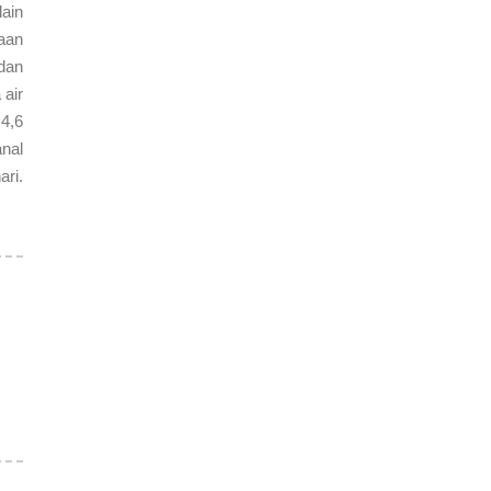
lain
aan
dan
 air
 4,6
nal
ri.