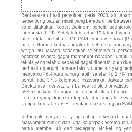
Berdasarkan hasil penelitian pada 2008, air tanah
terbendung batuan masif yang berada di perbatasan 
yang dilakukan Robert Delinom, peneliti geohidro
Indonesia (LIPI). Setelah lebih dari 13 tahun layanan
bersih tidak membaik. PT PAM Lyonnaise Jaya (Pal
bersih. Namun kedua operator tersebut saat ini ha
warga DKI Jakarta, sedangkan selebihnya 46 persen 
operator swasta gagal memenuhi harapan, untuk m
teknis yang telah disepakati gagal dipenuhi oleh dua
berhasil dipenuhi, antara lain volume air yang te
mencapai 46% atau kurang lebih senilai Rp 1.764 mi
berarti ada 37% kelompok masyarakat Jakarta belu
Direkturnya menyatakan bahwa sejak diprivatisas
583,67 milyar. Kerugian ini muncul akibat hutang s
imbalan yang diberikan kepada dua operator swasta 
sampai kontrak konsesi berakhir maka kerugian PAM 
Kelompok masyarakat yang paling terkena dampak a
masyarakat miskin dan juga kelompok perempuan. K
harus membeli air dari pedagang air keliling ya