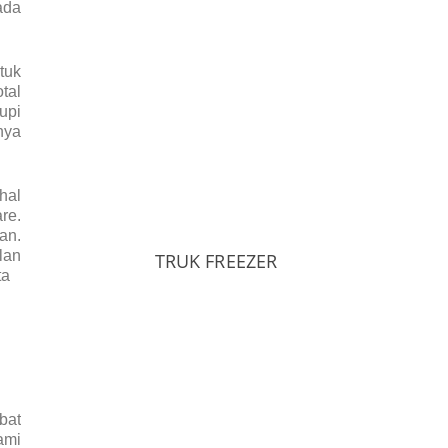
ada
tuk
tal
upi
nya
hal
re.
an.
lan
TRUK FREEZER
ta
bat
ami