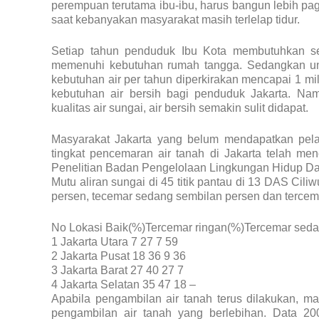
perempuan terutama ibu-ibu, harus bangun lebih pa
saat kebanyakan masyarakat masih terlelap tidur.
Setiap tahun penduduk Ibu Kota membutuhkan seki
memenuhi kebutuhan rumah tangga. Sedangkan untuk
kebutuhan air per tahun diperkirakan mencapai 1 mi
kebutuhan air bersih bagi penduduk Jakarta. N
kualitas air sungai, air bersih semakin sulit didapat.
Masyarakat Jakarta yang belum mendapatkan pelay
tingkat pencemaran air tanah di Jakarta telah menc
Penelitian Badan Pengelolaan Lingkungan Hidup D
Mutu aliran sungai di 45 titik pantau di 13 DAS Cili
persen, tecemar sedang sembilan persen dan tercemar
No Lokasi Baik(%)Tercemar ringan(%)Tercemar seda
1 Jakarta Utara 7 27 7 59
2 Jakarta Pusat 18 36 9 36
3 Jakarta Barat 27 40 27 7
4 Jakarta Selatan 35 47 18 –
Apabila pengambilan air tanah terus dilakukan, m
pengambilan air tanah yang berlebihan. Data 2