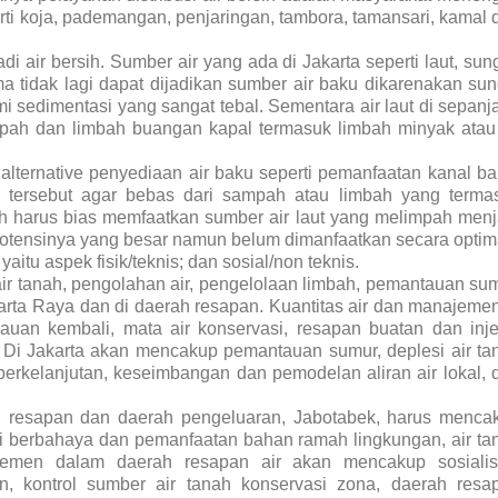
ti koja, pademangan, penjaringan, tambora, tamansari, kamal 
 air bersih. Sumber air yang ada di Jakarta seperti laut, sung
a tidak lagi dapat dijadikan sumber air baku dikarenakan sun
 sedimentasi yang sangat tebal. Sementara air laut di sepanj
ampah dan limbah buangan kapal termasuk limbah minyak atau 
alternative penyediaan air baku seperti pemanfaatan kanal ban
l tersebut agar bebas dari sampah atau limbah yang terma
tah harus bias memfaatkan sumber air laut yang melimpah menj
 potensinya yang besar namun belum dimanfaatkan secara optim
itu aspek fisik/teknis; dan sosial/non teknis.
 air tanah, pengolahan air, pengelolaan limbah, pemantauan sum
arta Raya dan di daerah resapan. Kuantitas air dan manajemen
ijauan kembali, mata air konservasi, resapan buatan dan inje
 Di Jakarta akan mencakup pemantauan sumur, deplesi air ta
berkelanjutan, keseimbangan dan pemodelan aliran air lokal, 
ah resapan dan daerah pengeluaran, Jabotabek, harus menca
asi berbahaya dan pemanfaatan bahan ramah lingkungan, air ta
ajemen dalam daerah resapan air akan mencakup sosialis
n, kontrol sumber air tanah konservasi zona, daerah resa