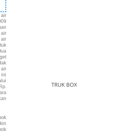
air
009
uan
air
air
tuk
dua
get
dak
air
ini
lui
TRUK BOX
Rp.
ara
kan
pok
kin
pok