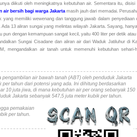
unya diikuti oleh meningkatnya kebutuhan air.
Sementara itu, disisi 
air bersih bagi warga Jakarta
masih jauh dari memadai. Perusah
ak yang memiliki wewenang dan tanggung jawab dalam penyediaan 
Ada 13 aliran sungai yang melintas wilayah Jakarta. Sayang, hanya
Itu pun dengan kemampuan sangat kecil, yaitu 400 liter per detik atau
alkan Sungai Cisadane dan aliran air dari Waduk Jatiluhur di Ka
M, mengandalkan air tanah untuk memenuhi kebutuhan sehari-ha
sia pengambilan air bawah tanah (ABT) oleh penduduk Jakarta
k per tahun dari potensi yang ada. Ini dihitung berdasarkan
r 10 juta jiwa, di mana kebutuhan air per orang sebanyak 150
nduduk Jakarta sebanyak 547,5 juta meter kubik per tahun.
hingga pemakaian
bik per tahun.