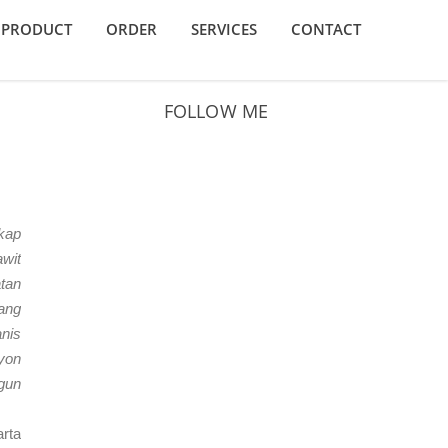
PRODUCT
ORDER
SERVICES
CONTACT
FOLLOW ME
kap
wit
tan
ang
nis
yon
gun
rta