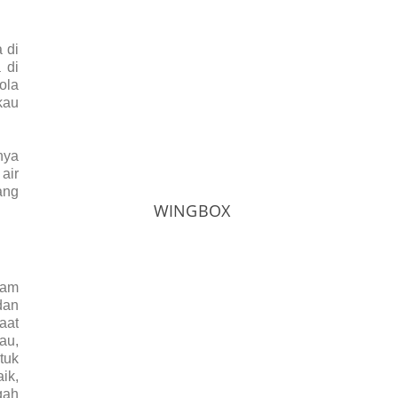
 di
 di
ola
kau
nya
air
ang
WINGBOX
lam
dan
aat
au,
tuk
ik,
gah