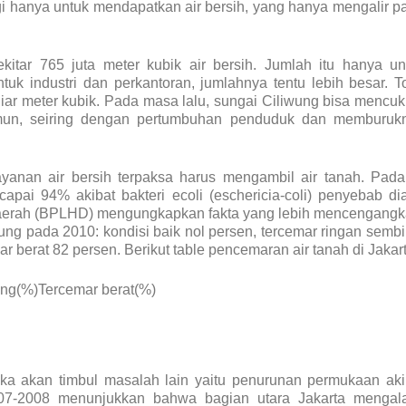
gi hanya untuk mendapatkan air bersih, yang hanya mengalir p
tar 765 juta meter kubik air bersih. Jumlah itu hanya un
 industri dan perkantoran, jumlahnya tentu lebih besar. To
liar meter kubik. Pada masa lalu, sungai Ciliwung bisa mencuk
amun, seiring dengan pertumbuhan penduduk dan memburuk
anan air bersih terpaksa harus mengambil air tanah. Pada
apai 94% akibat bakteri ecoli (eschericia-coli) penyebab dia
aerah (BPLHD) mengungkapkan fakta yang lebih mencengangk
wung pada 2010: kondisi baik nol persen, tercemar ringan sembi
 berat 82 persen. Berikut table pencemaran air tanah di Jakar
ng(%)Tercemar berat(%)
aka akan timbul masalah lain yaitu penurunan permukaan aki
007-2008 menunjukkan bahwa bagian utara Jakarta mengal