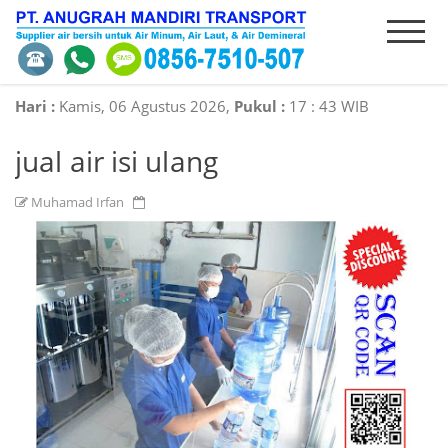
HOME
INTRODUCE
PRODUCT
ORDER
Hari :
Kamis, 06 Agustus 2026,
Pukul :
17
:
43 WIB
jual air isi ulang
SERVICES
CONTACT
Muhamad Irfan